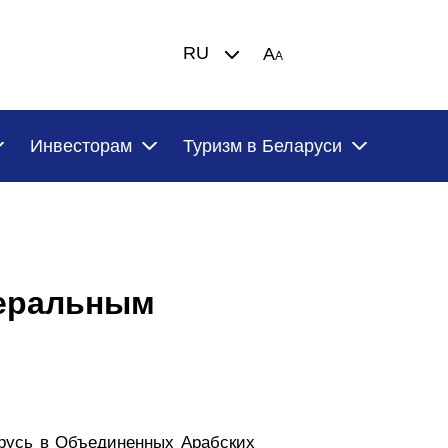
RU
A
A
Инвесторам
Туризм в Беларуси
неральным
арусь в Объединенных Арабских