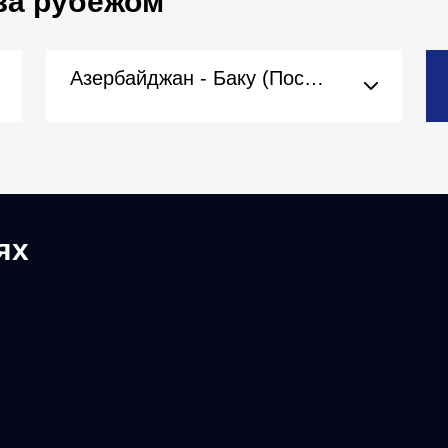
за рубежом
Азербайджан - Баку (Посольство)
ях